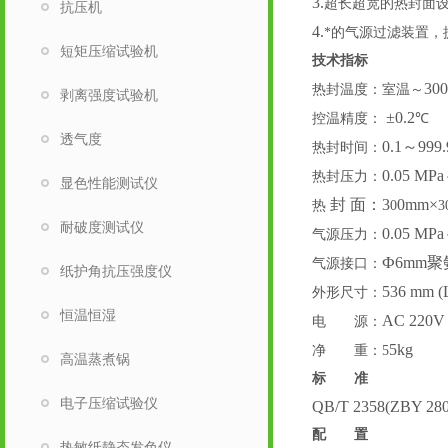
3.
超长超宽的热封面
抗压机
4.
*的气源过滤装置，
短矩压缩试验机
技术指标
300
热封温度：室温～
剥离强度试验机
±0.2
控温精度：
℃
透气度
0.1～999.
热封时间：
0.05 MP
热封压力：
显色性能测试仪
封 面：3
0mm×
热
0
3
耐破度测试仪
0.05 
气源压力：
Ф6mm
气源接口：
纸护角抗压强度仪
536 mm (
外形尺寸：
恒温恒湿
AC 220V
电 源：
5kg
净 重：
5
高温蒸煮锅
标 准
电子压缩试验仪
QB/T 2358(ZBY 2
配 置
热敏纸静态发色仪