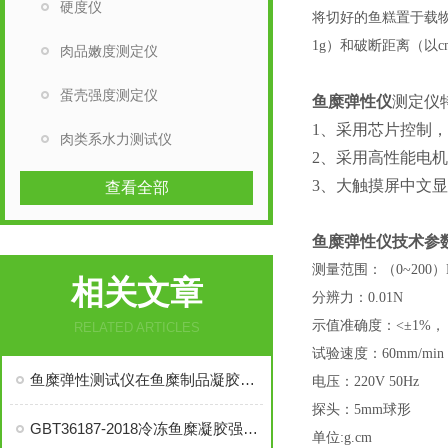
硬度仪
将切好的鱼糕置于载
1g）和破断距离（以c
肉品嫩度测定仪
蛋壳强度测定仪
鱼糜弹性仪
测定仪
1、采用芯片控制
肉类系水力测试仪
2、采用高性能电
3、大触摸屏中文
查看全部
鱼糜弹性仪
技术参
测量范围：（
0~200
相关文章
分辨力：
0.01N
示值准确度：
<±1%，
RELATED ARTICLES
试验速度：
60mm/min
鱼糜弹性测试仪在鱼糜制品凝胶品质检测中的应用
电压：
220V 50Hz
探头：
5mm球形
GBT36187-2018冷冻鱼糜凝胶强度测定产品推荐
单位
:g.cm