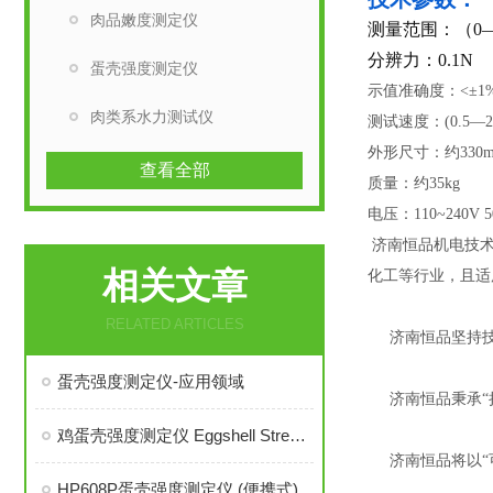
肉品嫩度测定仪
测量范围：（0—
分辨力：0.1N
蛋壳强度测定仪
示值准确度：
<
±
1
肉类系水力测试仪
测试速度：
(0.5
—
外形尺寸：约
330
查看全部
质量：约
35kg
电压：
110~240V 
济南恒品机电技
相关文章
化工等行业，且适
RELATED ARTICLES
济南恒品坚持
蛋壳强度测定仪-应用领域
济南恒品秉承
鸡蛋壳强度测定仪 Eggshell Strength Tester
济南恒品将以
HP608P蛋壳强度测定仪 (便携式)