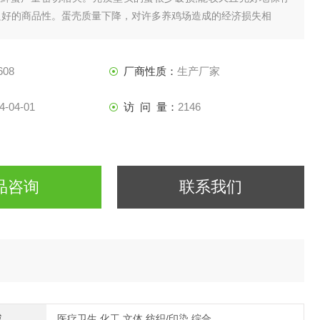
良好的商品性。蛋壳质量下降，对许多养鸡场造成的经济损失相
608
厂商性质：
生产厂家
4-04-01
访 问 量：
2146
品咨询
联系我们
域
医疗卫生,化工,文体,纺织/印染,综合