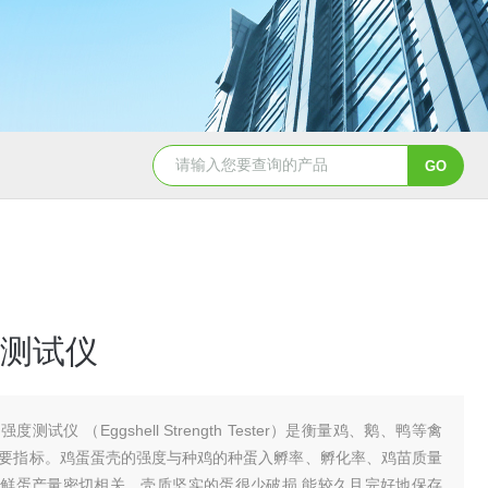
测试仪
强度测试仪 （Eggshell Strength Tester）是衡量鸡、鹅、鸭等禽
要指标。鸡蛋蛋壳的强度与种鸡的种蛋入孵率、孵化率、鸡苗质量
鲜蛋产量密切相关。壳质坚实的蛋很少破损,能较久且完好地保存