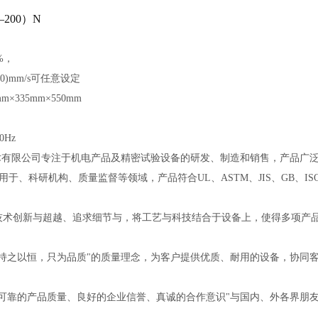
200）N
%
，
20)mm/s
可任意设定
mm
×
335mm
×
550mm
50Hz
术有限公司专注于机电产品及精密试验设备的研发、制造和销售，产品广
用于、科研机构、质量监督等领域，产品符合
UL
、
ASTM
、
JIS
、
GB
、
IS
技术创新与超越、追求细节与，将工艺与科技结合于设备上，使得多项产
“持之以恒，只为品质"的质量理念，为客户提供优质、耐用的设备，协同
“可靠的产品质量、良好的企业信誉、真诚的合作意识"与国内、外各界朋