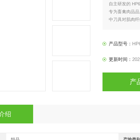
自主研发的 ‌H
专为畜禽肉品品
中刀具对肌肉纤
泛应用于屠宰加
产品型号：
HP
更新时间：
202
产
介绍
恒品
产地类