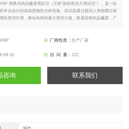
P609P 便携式肉品嫩度测定仪‌（又称“肌肉剪切力测试仪"），是一款
质评估设计的高精度物性分析设备。该仪器通过模拟人类咀嚼过程
维的剪切作用，量化肉样的最大剪切力值，客观反映肉品嫩度，广
工、食品质检、科研教学及肉制品研发领域。
609P
厂商性质：
生产厂家
6-04-10
访 问 量：
222
品咨询
联系我们
别
国产