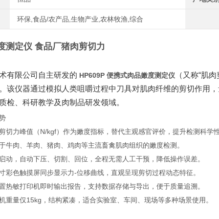
环保,食品/农产品,生物产业,农林牧渔,综合
度测定仪 食品厂猪肉剪切力
术有限公司自主研发的 ‌
‌（又称“肌
HP609P 便携式肉品嫩度测定仪
。该仪器通过模拟人类咀嚼过程中刀具对肌肉纤维的剪切作用，
质检、科研教学及肉制品研发领域。
势
以剪切力峰值（N/kgf）作为嫩度指标，替代主观感官评价，提升检测科学
用于牛肉、羊肉、猪肉、鸡肉等主流畜禽肌肉组织的嫩度检测。
键启动，自动下压、切割、回位，全程无需人工干预，降低操作误差。
尺寸彩色触摸屏同步显示力-位移曲线，直观呈现剪切过程动态特征。
内置热敏打印机即时输出报告，支持数据存储与导出，便于质量追溯。
整机重量仅15kg，结构紧凑，适合实验室、车间、现场等多种场景使用。