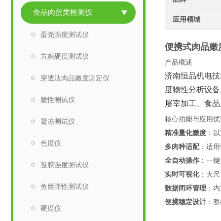
食品肉蛋类检测仪
应用领域
蛋壳强度测试仪
便携式肉品嫩
方糖硬度测试仪
产品概述
济南恒品机电技
穿透法肉品嫩度测定仪
度物性分析设备
脆性测试仪
屠宰加工、食品
核心功能与应用优
凝冻测试仪
精准量化嫩度
‌：
色度仪
多肉种适配
‌：适
全自动操作
‌：一
凝胶强度测试仪
实时可视化
‌：大
鱼糜弹性测试仪
数据闭环管理
‌：
便携稳定设计
‌：
硬度仪