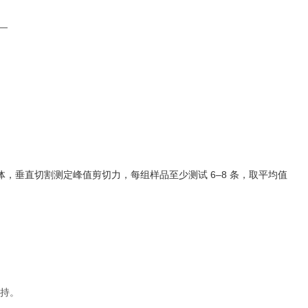
圆柱体，垂直切割测定峰值剪切力，每组样品至少测试 6–8 条，取平均值
支持。